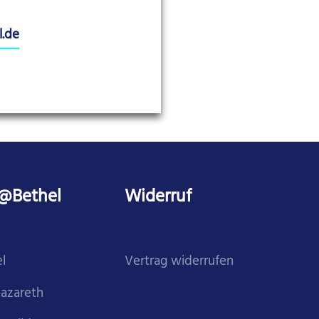
l.de
@Bethel
Widerruf
l
Vertrag widerrufen
Nazareth