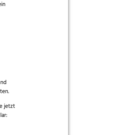
ein
und
ten.
e jetzt
ar: